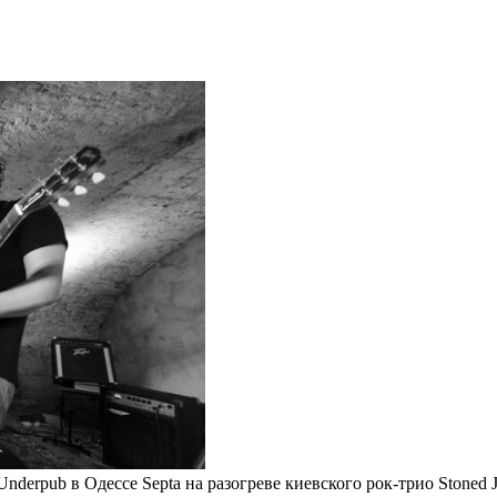
Underpub в Одессе Septa на разогреве киевского рок-трио Stoned Je