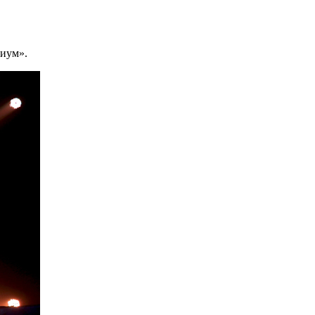
риум».