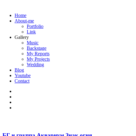
Home
About-me
Portfolio
Link
Gallery
Music
Backstage
My Reports
My Projects
Wedding
Blog
Youtube
Contact
БГ и группа Аквариум Знак огня