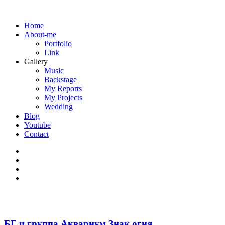
Home
About-me
Portfolio
Link
Gallery
Music
Backstage
My Reports
My Projects
Wedding
Blog
Youtube
Contact
БГ и группа Аквариум Знак огня