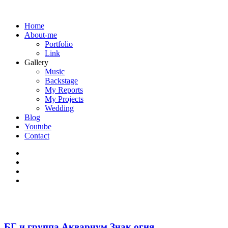
Home
About-me
Portfolio
Link
Gallery
Music
Backstage
My Reports
My Projects
Wedding
Blog
Youtube
Contact
БГ и группа Аквариум Знак огня