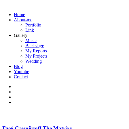
Home
About-me
Portfolio
Link
Gallery
Music
Backstage
My Reports
My Projects
Wedding
Blog
Youtube
Contact
Глеб Самойлоff The Matrixx