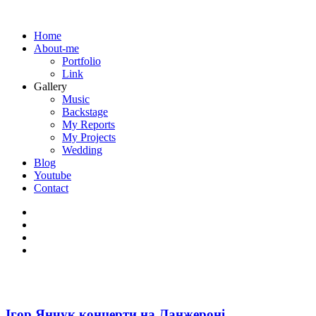
Home
About-me
Portfolio
Link
Gallery
Music
Backstage
My Reports
My Projects
Wedding
Blog
Youtube
Contact
Ігор Янчук концерти на Ланжероні