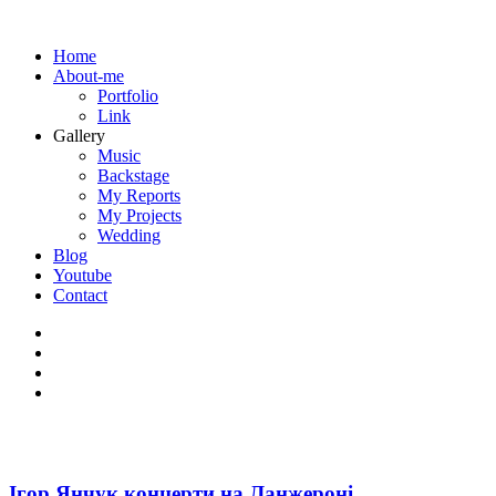
Home
About-me
Portfolio
Link
Gallery
Music
Backstage
My Reports
My Projects
Wedding
Blog
Youtube
Contact
Ігор Янчук концерти на Ланжероні