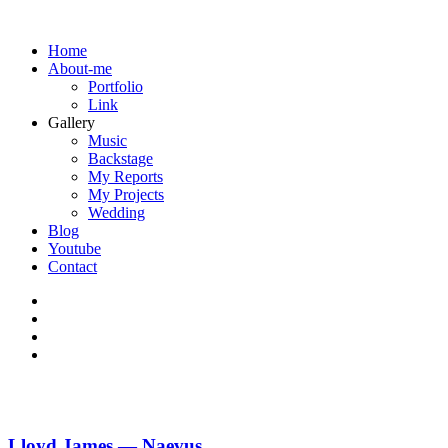
Home
About-me
Portfolio
Link
Gallery
Music
Backstage
My Reports
My Projects
Wedding
Blog
Youtube
Contact
Lloyd James — Naevus