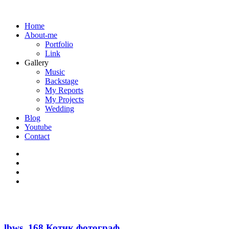
Home
About-me
Portfolio
Link
Gallery
Music
Backstage
My Reports
My Projects
Wedding
Blog
Youtube
Contact
lbws_168 Котик фотограф