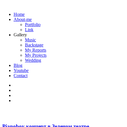
Home
About-me
Portfolio
Link
Gallery
Music
Backstage
My Reports
My Projects
Wedding
Blog
Youtube
Contact
Pianoboy концерт в Зеленом театре