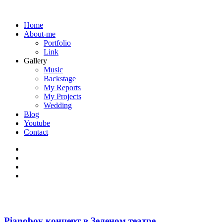
Home
About-me
Portfolio
Link
Gallery
Music
Backstage
My Reports
My Projects
Wedding
Blog
Youtube
Contact
Pianoboy концерт в Зеленом театре