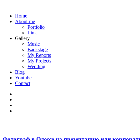
Home
About-me
Portfolio
Link
Gallery
Music
Backstage
My Reports
My Projects
Wedding
Blog
Youtube
Contact
Фотограф в Одессе на презентацию или корпорат