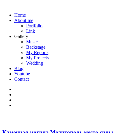
Home
About-me
Portfolio
Link
Gallery
Music
Backstage
My Reports
My Projects
Wedding
Blog
Youtube
Contact
Каменная могила Мелитополь место силы