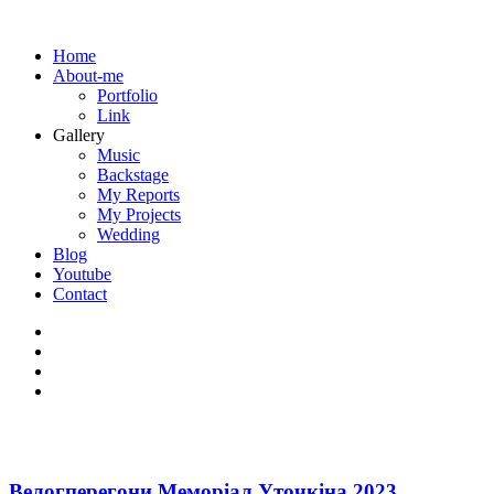
Home
About-me
Portfolio
Link
Gallery
Music
Backstage
My Reports
My Projects
Wedding
Blog
Youtube
Contact
Велогперегони Меморіал Уточкіна 2023