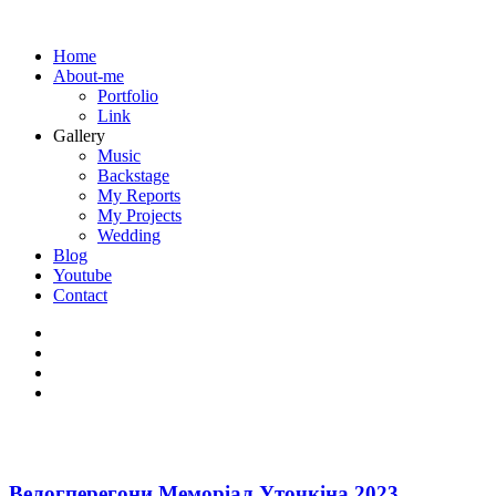
Home
About-me
Portfolio
Link
Gallery
Music
Backstage
My Reports
My Projects
Wedding
Blog
Youtube
Contact
Велогперегони Меморіал Уточкіна 2023