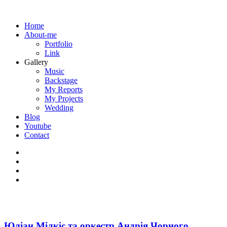
Home
About-me
Portfolio
Link
Gallery
Music
Backstage
My Reports
My Projects
Wedding
Blog
Youtube
Contact
Юліан Мілкіс та оркестр Андрія Чорного