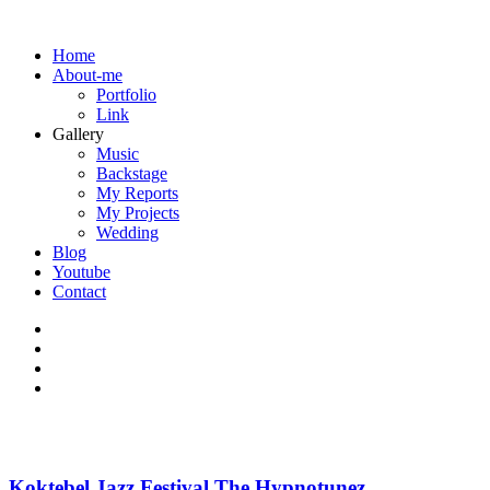
Home
About-me
Portfolio
Link
Gallery
Music
Backstage
My Reports
My Projects
Wedding
Blog
Youtube
Contact
Koktebel Jazz Festival The Hypnotunez