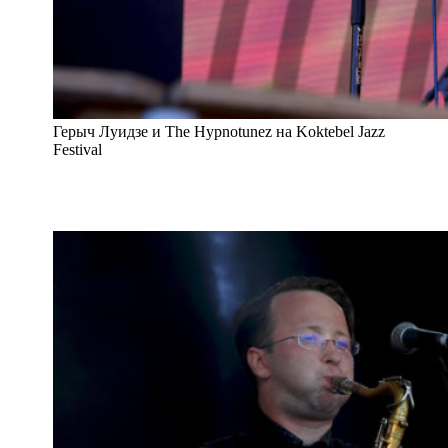
Герыч Луидзе и The Hypnotunez на Koktebel Jazz
Festival